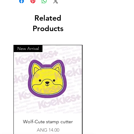
Related
Products
New Arrival
Wolf-Cute stamp cutter
Glass-C-Bow stamp c
Price
ANG 14.00