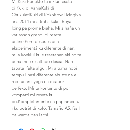
Mi Kuki Perfekto ta inkluí reseta 
di:Kuki di VaniaKuki di 
ChukulatiKuki di KokoRoyal IcingNa 
aña 2014 mi a traha kuki i Royal 
Icing pa promé biaha. Mi a haña un 
variashon grandi di reseta 
online.Pero despues di a 
eksperimentá ku diferente di nan, 
mi a konkluí ku e resetanan aki no ta 
duna mi e resultado deseá. Nan 
tabata ‘falta algu’. Mi a tuma hopi 
tempu i hasi diferente ahuste na e 
resetanan i yega na e sabor 
perfekto!Mi ta kontentu di por 
kompartí mi reseta ku 
bo.Kompletamente na papiamentu 
i ku potrèt di koló. Tamaño A5, fásil 
pa warda den lachi. 