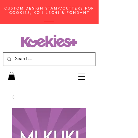
CUSTOM DESIGN STAMP/CUTTERS FOR
COOKIES, KO'I LECHI & FONDANT